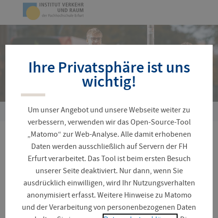
Navigation
Zur
überspringen
Startseite
Ihre Privatsphäre ist uns
wichtig!
Um unser Angebot und unsere Webseite weiter zu
Sie
verbessern, verwenden wir das Open-Source-Tool
sind
„Matomo“ zur Web-Analyse. Alle damit erhobenen
hier:
Studie belegt: 9-Euro-
Daten werden ausschließlich auf Servern der FH
Erfurt verarbeitet. Das Tool ist beim ersten Besuch
Ticket stärkte die soziale
unserer Seite deaktiviert. Nur dann, wenn Sie
ausdrücklich einwilligen, wird Ihr Nutzungsverhalten
Teilhabe von Menschen
anonymisiert erfasst. Weitere Hinweise zu Matomo
mit geringen Einkommen
und der Verarbeitung von personenbezogenen Daten